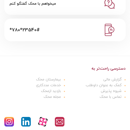
میخواهم با محک گفتگو کنم
*780*23540#
دسترسی راحت‌تر به
گزارش مالی
بیمارستان محک
کمک به عنوان داوطلب
خدمات مددکاری
شیوه پذیرش
بازدید ازمحک
تماس با محک
مجله محک