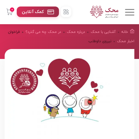
0
کمک آنلاین
خانه
آشنایی با محک
درباره محک
در محک چه می گذرد؟
فراخوان
اخبار محک
نیروی داوطلب