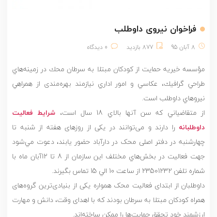
فراخوان نیروی داوطلب
8 آبان 95
877 بازدید
0 دیدگاه
مؤسسه خيريه حمایت از کودکان مبتلا به سرطان محك در زمينه‌هاي
طراحي گرافيك، عكاسي و امور اداري نیازمند بهره‌مندی از همراهي
نيروهاي داوطلب است.
از متقاضياني كه سن آنها بالاي 18 سال است،
شرایط فعالیت
داوطلبانه
را دارند و می‌توانند در یکی از روزهای هفته از شنبه تا
چهارشنبه در دفتر اصلی محک در دارآباد حضور یابند، دعوت مي‌شود
جهت فعاليت در بخش‌هاي مختلف اين سازمان از 8 تا 12آبان ماه با
شماره تلفن 23501232 از ساعت 10 الي 15 تماس بگیرند.
داوطلبان از ابتدای فعالیت محک همواره یکی از بنیادی‌ترین گروه‌های
همراه کودکان مبتلا به سرطان بودند که با اهدای وقت، دانش و مهارت
ارزشمند خود تحقق حمایت‌ها را ممکن ساخته‌اند.