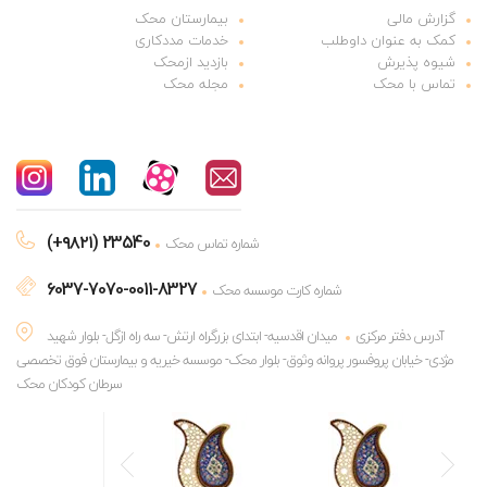
گزارش مالی
بیمارستان محک
کمک به عنوان داوطلب
خدمات مددکاری
شیوه پذیرش
بازدید ازمحک
تماس با محک
مجله محک
(+۹۸۲۱) 23540
شماره تماس محک
6037-7070-0011-8327
شماره کارت موسسه محک
آدرس دفتر مرکزی
میدان اقدسیه- ابتدای بزرگراه ارتش- سه راه ازگل- بلوار شهید
مژدی- خیابان پروفسور پروانه وثوق- بلوار محک- موسسه خیریه و بیمارستان فوق تخصصی
سرطان کودکان محک