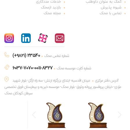
کمک به عنوان داوطلب
خدمات مددکاری
شیوه پذیرش
بازدید ازمحک
تماس با محک
مجله محک
(+۹۸۲۱) 23540
شماره تماس محک
6037-7070-0011-8327
شماره کارت موسسه محک
آدرس دفتر مرکزی
میدان اقدسیه- ابتدای بزرگراه ارتش- سه راه ازگل- بلوار شهید
مژدی- خیابان پروفسور پروانه وثوق- بلوار محک- موسسه خیریه و بیمارستان فوق تخصصی
سرطان کودکان محک