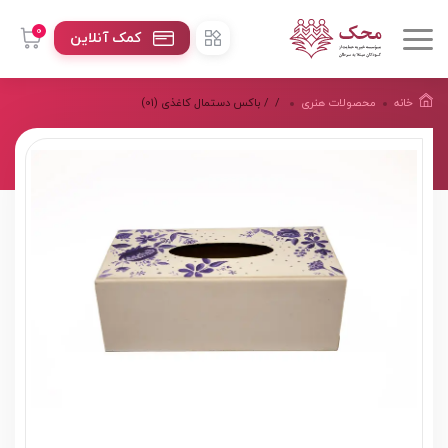
0
کمک آنلاین
خانه
محصولات هنرى
/
/ باکس دستمال کاغذی (01)