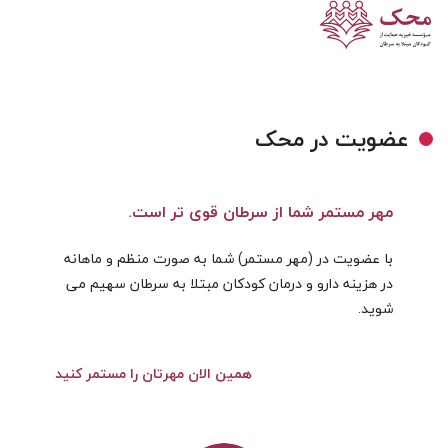
v
کمک آنلاین
صفحه اصلی
اخبار محک
سینگل مقالات
عضویت در محک
مهر مستمر شما از سرطان قوی تر است.
با عضویت در (مهر مستمر) شما به صورت منظم و ماهانه
در هزینه دارو و درمان کودکان مبتلا به سرطان سهیم می
دسترسی راحت‌تر به
شوید.
گزارش مالی
بیمارستان
کمک به عنوان داوطلب
مددکاری
همین الان مهرتان را مستمر کنید
پذیرش
بازدید از محک
تماس با ما