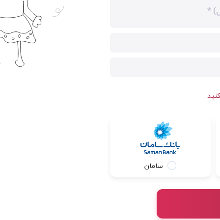
نید
سامان