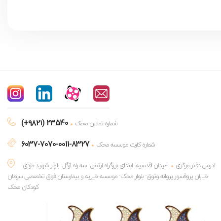
(+۹۸۲۱) 23540
شماره تماس محک
6037-7070-0011-8327
شماره کارت موسسه محک
آدرس دفتر مرکزی
میدان اقدسیه- ابتدای بزرگراه ارتش- سه راه ازگل- بلوار شهید مژدی-
خیابان پروفسور پروانه وثوق- بلوار محک- موسسه خیریه و بیمارستان فوق تخصصی سرطان
کودکان محک