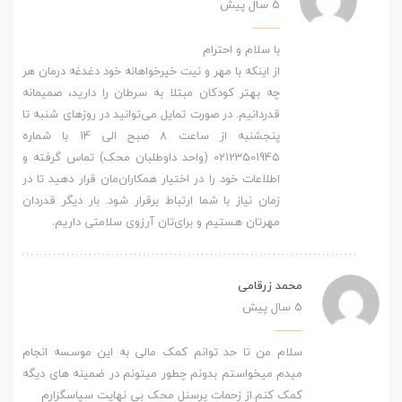
5 سال پیش
با سلام و احترام
از اینکه با مهر و نیت خیرخواهانه خود دغدغه درمان هر
چه‌ بهتر کودکان مبتلا به سرطان را دارید، صمیمانه
قدردانیم. در صورت تمایل می‌توانید در روزهای شنبه تا
پنجشنبه از ساعت 8 صبح الی 14 با شماره
02123501945 (واحد داوطلبان محک) تماس گرفته و
اطلاعات خود را در اختیار همکاران‌مان قرار دهید تا در
زمان نیاز با شما ارتباط برقرار شود. بار دیگر قدردان
مهرتان هستیم و برای‌تان آرزوی سلامتی داریم.
محمد زرقامی
5 سال پیش
سلام من تا حد توانم کمک مالی به این موسسه انجام
میدم میخواستم بدونم چطور میتونم در ضمینه های دیگه
کمک کنم.از زحمات پرسنل محک بی نهایت سپاسگزارم