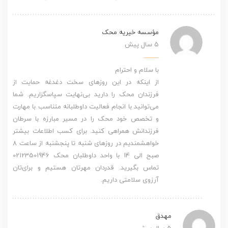
مؤسسه خیریه محک
5 سال پیش
با سلام و احترام
از اینکه در این روزهای سخت دغدغه حمایت از
فرزندان محک را دارید بی‌نهایت سپاسگزاریم. شما
می‌توانید با انجام فعالیت داوطلبانه متناسب با مهارت
و تخصص خود محک را در مسیر مبارزه با سرطان
فرزندانش همراهی کنید. برای کسب اطلاعات بیشتر
خواهشمندیم در روزهای شنبه تا پنجشنبه از ساعت 8
صبح الی 14 با واحد داوطلبان محک 02123501946
تماس بگیرید. قدردان مهرتان هستیم و برای‌تان
آرزوی سلامتی داریم.
مهدق