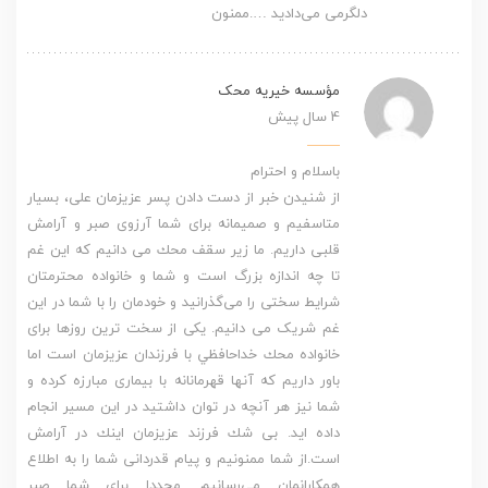
دلگرمی می‌دادید ….ممنون
مؤسسه خیریه محک
4 سال پیش
باسلام و احترام
از شنیدن خبر از دست دادن پسر عزیزمان علی، بسیار
متاسفیم و صمیمانه برای شما آرزوی صبر و آرامش
قلبی داریم. ما زير سقف محك مى دانيم كه اين غم
تا چه اندازه بزرگ است و شما و خانواده محترمتان
شرایط سختی را مى‌گذرانيد و خودمان را با شما در این
غم شریک مى دانيم. يكى از سخت ترين روزها براى
خانواده محك خداحافظي با فرزندان عزيزمان است اما
باور داريم كه آنها قهرمانانه با بيمارى مبارزه كرده و
شما نيز هر آنچه در توان داشتيد در اين مسير انجام
داده ايد. بى شك فرزند عزيزمان اينك در آرامش
است.از شما ممنونیم و پیام قدردانی شما را به اطلاع
همکارانمان می‌رسانیم. مجددا برای شما صبر