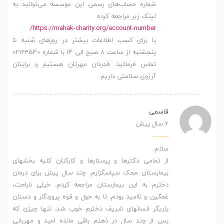
شماره حساب‌های رسمی این موسسه می‌توانید به
لینک زیر مراجعه کرده
https://mahak-charity.org/account-number/
یا برای کسب اطلاعات بیشتر در روزهای شنبه تا
پنجشنبه از ساعت 8 صبح الی 14 با شماره 02123540
تماس فرمائید. قدردان مهرتان هستیم و برایتان
آرزوی سلامتی داریم.
قاسمی
6 سال پیش
سلام.
از تمامی دکترها و پرستارها و کارکنان کلیه بخشهای
بیمارستان محک سپاسگزارم. چند سال پیش برای درمان
دخترم به این بیمارستان مراجعه کردم. خیلی ناراحت،
غمگین و ناامید بودم. تا به حول و قوه پروردگار و دستان
یاریگر انسانهای شریف دخترم خوب شد. تنها چیزی که
پس از چند سال در ذهنم باقی مانده امید و مهربانی