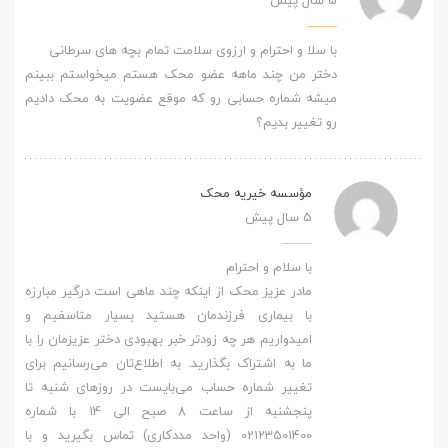
5 سال پیش
با سلا و احترام و ارزوی سلامت تمام بچه های سرطانی
دختر من چند ماهه عضو محک هستم میخواستم ببینم
میشه شماره حسابی رو که موقع عضویت به محک دادیم
رو تغییر بدیم؟
مؤسسه خیریه محک
5 سال پیش
با سلام و احترام
مادر عزیز محک از اینکه چند ماهی است درگیر مبارزه
با بیماری فرزندمان هستید بسیار متاسفیم و
امیدواریم هر چه زودتر خبر بهبودی دختر عزیزمان را با
ما به اشتراک بگذارید. به اطلاع‌تان می‌رسانیم برای
تغییر شماره حساب می‌بایست در روزهای شنبه تا
پنجشنبه از ساعت 8 صبح الی 14 با شماره
02123501400 (واحد مددکاری) تماس بگیرید و با