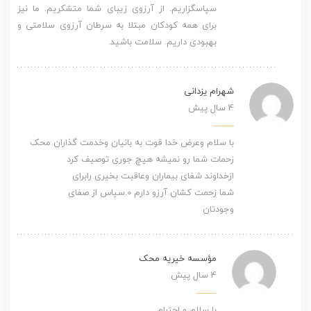
سپاسگزاریم. از آرزوی زیبای شما متشکریم. ما نیز
برای همه کودکان مبتلا به سرطان آرزوی سلامتی و
بهبودی داریم. سلامت باشید.
شهرام یزدانی
4 سال پیش
با سلام وعرض خدا قوت به بانیان وخدمت گذاران محک
زحمات شما رو نمیشه هیچ جوری توصیف کرد
ازخداوند شفای بیماران وعاقبت بخیری رابرای
شما زحمت کشان آرزو دارم ۰.سپاس از صفای
وجودتان
مؤسسه خیریه محک
4 سال پیش
با سلام و احترام