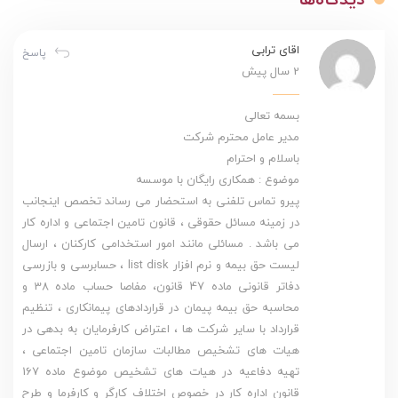
اقای ترابی
پاسخ
2 سال پیش
بسمه تعالی
مدیر عامل محترم شرکت
باسلام و احترام
موضوع : همکاری رایگان با موسسه
پیرو تماس تلفنی به استحضار می رساند تخصص اینجانب
در زمینه مسائل حقوقی ، قانون تامین اجتماعی و اداره کار
می باشد . مسائلی مانند امور استخدامی کارکنان ، ارسال
لیست حق بیمه و نرم افزار list disk ، حسابرسی و بازرسی
دفاتر قانونی ماده 47 قانون، مفاصا حساب ماده 38 و
محاسبه حق بیمه پیمان در قراردادهای پیمانکاری ، تنظیم
قرارداد با سایر شرکت ها ، اعتراض کارفرمایان به بدهی در
هیات های تشخیص مطالبات سازمان تامین اجتماعی ،
تهیه دفاعیه در هیات های تشخیص موضوع ماده 167
قانون اداره کار در خصوص اختلاف کارگر و کارفرما و طرح