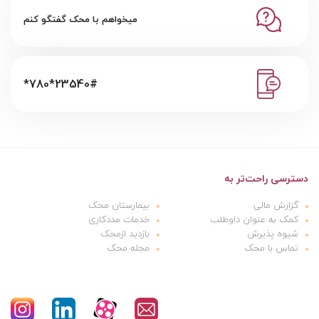
میخواهم با محک گفتگو کنم
*780*23540#
دسترسی راحت‌تر به
گزارش مالی
بیمارستان محک
کمک به عنوان داوطلب
خدمات مددکاری
شیوه پذیرش
بازدید ازمحک
تماس با محک
مجله محک