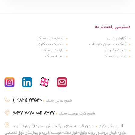
دسترسی راحت‌تر به
گزارش مالی
بیمارستان محک
کمک به عنوان داوطلب
خدمات مددکاری
شیوه پذیرش
بازدید ازمحک
تماس با محک
مجله محک
(+۹۸۲۱) 23540
شماره تماس محک
6037-7070-0011-8327
شماره کارت موسسه محک
آدرس دفتر مرکزی
میدان اقدسیه- ابتدای بزرگراه ارتش- سه راه ازگل- بلوار شهید
مژدی- خیابان پروفسور پروانه وثوق- بلوار محک- موسسه خیریه و بیمارستان فوق تخصصی