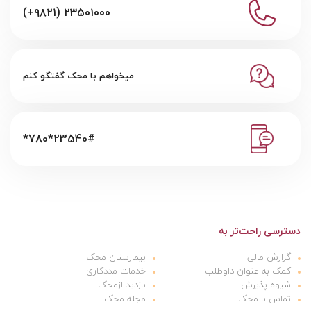
(+۹۸۲۱) ۲۳۵۰۱۰۰۰
میخواهم با محک گفتگو کنم
*780*23540#
دسترسی راحت‌تر به
گزارش مالی
بیمارستان محک
کمک به عنوان داوطلب
خدمات مددکاری
شیوه پذیرش
بازدید ازمحک
تماس با محک
مجله محک