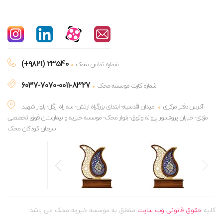
(+۹۸۲۱) 23540
شماره تماس محک
6037-7070-0011-8327
شماره کارت موسسه محک
آدرس دفتر مرکزی
میدان اقدسیه- ابتدای بزرگراه ارتش- سه راه ازگل- بلوار شهید
مژدی- خیابان پروفسور پروانه وثوق- بلوار محک- موسسه خیریه و بیمارستان فوق تخصصی
سرطان کودکان محک
کلیه
حقوق قانونی وب سایت
متعلق به موسسه خیریه محک می باشد