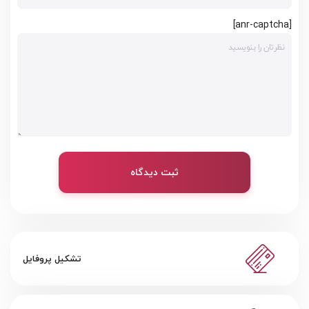
[anr-captcha]
ثبت دیدگاه
تشکیل پروفایل