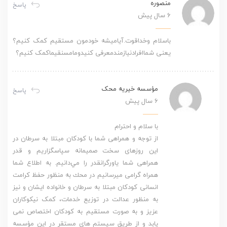
منصوره
پاسخ
6 سال پیش
باسلام وخداقوت.آیامیشه خودمون مستقیم کمک کنیم؟
یعنی شماافرادنیازمندمعرفی کنیدومامسنقیماکمک کنیم؟
مؤسسه خیریه محک
پاسخ
6 سال پیش
با سلام و احترام
از توجه و همراهی شما با كودكان مبتلا به سرطان در
این روزهای سخت صميمانه سپاسگزاريم و قدر
همراهی شما یاورگرانقدر را مي‌دانيم. به اطلاع شما
همراه گرامی میرسانیم در محك به منظور حفظ کرامت
انسانی کودکان مبتلا به سرطان و خانواده ایشان و نيز
به منظور عدالت در توزيع خدمات، کمک نیکوکاران
عزیز و به صورت مستقیم به كودكان اختصاص نمی
یابد و از طریق سیستم های مستقر در این مؤسسه