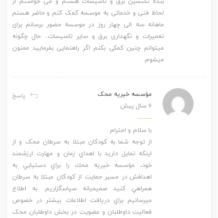
بنده تکنسین برق و تاسیسات هستم و می خواستم از
لحاظ فنی و خدماتی به موسسه کمک کنم و حاضر هستم
ماهانه سه الی چهار روز در موسسه حضور برسانم برای
تعمیرات و نگهداری برق و سایر تاسیسات.. حال چگونه
میتوانم چنین کمکی بکنم اگر راهنمایی بفرمایید ممنون
میشوم.
مؤسسه خیریه محک
پاسخ
6 سال پیش
با سلام و احترام
از توجه شما به کودکان مبتلا به سرطان محک و از
اینکه تمایل دارید با اهداي زمان و مهارت ارزشمند
خود، مؤسسه خيريه محك را براي دستيابي به
اهدافش در مسير حمايت از كودكان مبتلا به سرطان
همراهي كنيد صمیمیانه سپاسگزاریم. به اطلاع
میرسانیم براي دريافت اطلاعات بيشتر در خصوص
فعاليت داوطلبان و عضویت در بخش داوطلبان محک