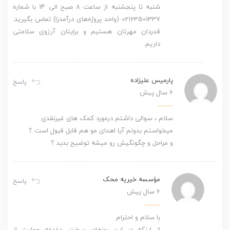
شنبه تا پنجشنبه از ساعت 8 صبح الی 14 با شماره
02123501337 (واحد پروژه‌های درآمدزا) تماس بگیرید.
قدردان مهرتان هستیم و برایتان آرزوی سلامتی
داریم.
پارمیس علیزاده
پاسخ
6 سال پیش
سلام ، سوالی داشتم درمورد کمک های غیرنقدی
میخواستم بدونم آیا اهدای مو هم قابل قبول است ؟
و مراحل و چگونگیش رو میشه توضیح بدید ؟
مؤسسه خیریه محک
پاسخ
6 سال پیش
با سلام و احترام
از اینکه در این روزهای سخت، دغدغه حمایت از