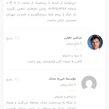
مي‌توانيد از شنبه تا پنجشنبه از ساعت ٨ تا ۱۴ با
شماره 02123501457 بخش داوطلبان تماس بگیرید.
بار ديگر از پيام شما سپاسگزاریم و قدردان مهرتان
هستیم. تنتان سلامت
مرتضی لطفی
پاسخ
6 سال پیش
با درود و احترام
کاش یه لیست کلی قرارمیداید روی سایت
مؤسسه خیریه محک
پاسخ
6 سال پیش
با سلام و احترام
از اینکه به وب‌سایت محک مراجعه می‌کنید و همراه
کودکان مبتلا به سرطان در مسیر درمان هستید