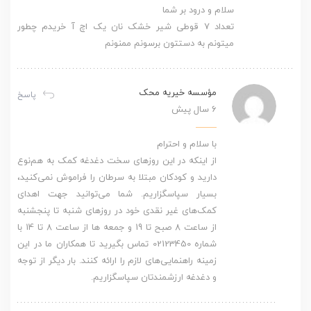
سلام و درود بر شما
تعداد ۷ قوطی شیر خشک نان یک اچ آ خریدم چطور
میتونم به دستتون برسونم ممنونم
مؤسسه خیریه محک
پاسخ
6 سال پیش
با سلام و احترام
از اینکه در این روزهای سخت دغدغه کمک به هم‌نوع
دارید و کودکان مبتلا به سرطان را فراموش نمی‌کنید،
بسیار سپاسگزاریم. شما می‌توانید جهت اهدای
کمک‌های غیر نقدی خود در روزهای شنبه تا پنجشنبه
از ساعت 8 صبح تا 19 و جمعه ها از ساعت 8 تا 14 با
شماره 02123450 تماس بگیرید تا همکاران ما در این
زمینه راهنمایی‌های لازم را ارائه کنند. بار دیگر از توجه
و دغدغه ارزشمندتان سپاسگزاریم.