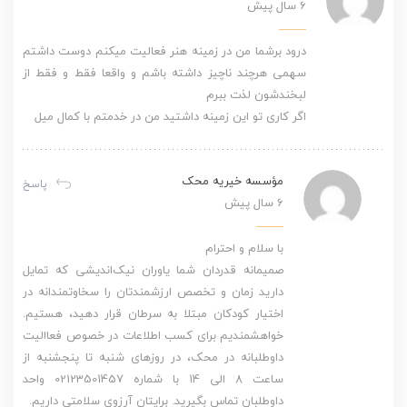
6 سال پیش
درود برشما من در زمینه هنر فعالیت میکنم دوست داشتم
سهمی هرچند ناچیز داشته باشم و واقعا فقط و فقط از
لبخندشون لذت ببرم
اگر کاری تو این زمینه داشتید من در خدمتم با کمال میل
مؤسسه خیریه محک
پاسخ
6 سال پیش
با سلام و احترام
صمیمانه قدردان شما یاوران نیک‌اندیشی که تمایل
دارید زمان و تخصص ارزشمندتان را سخاوتمندانه در
اختیار کودکان مبتلا به سرطان قرار دهید، هستیم.
خواهشمندیم برای کسب اطلاعات در خصوص فعاالیت
داوطلبانه در محک، در روزهای شنبه تا پنجشنبه از
ساعت 8 الی 14 با شماره 02123501457 واحد
داوطلبان تماس بگیرید. برایتان آرزوی سلامتی داریم.