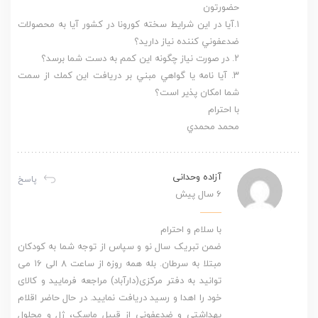
حضورتون
١.آيا در اين شرايط سخته كورونا در كشور آيا به محصولات
ضدعفوني كننده نياز داريد؟
٢. در صورت نياز چگونه اين كمم به دست شما برسد؟
٣. آيا نامه يا گواهي مبني بر دريافت اين كمك از سمت
شما امكان پذير است؟
با احترام
محمد محمدي
آزاده وحدانی
پاسخ
6 سال پیش
با سلام و احترام
ضمن تبریک سال نو و سپاس از توجه شما به کودکان
مبتلا به سرطان. بله همه روزه از ساعت ۸ الی ۱۶ می
توانید به دفتر مرکزی(دارآباد) مراجعه فرمایید و کالای
خود را اهدا و رسید دریافت نمایید. در حال حاضر اقلام
بهداشتی و ضدعفونی از قبیل ماسک، ژل و محلول