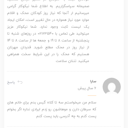
صمیمانه سپاسگزاریم. به اطلاع شما نیکوکار گرامی
میرسانیم ار آنجا که نیاز روز کودکان محک و اقلام
موارد مورد نیاز همواره در حال تغییر است، امکان ایجاد
یک لیست ثابت وجود ندارد. شما نیکوکار عزیز
میتوانید طی تماس با 02123540 در روزهای شنبه تا
پنجشنبه از ساعت 8 تا 19 و جمعه ها از ساعت 8 تا 14
از نیاز روز در محک مطلع شوید. قدردان مهرتان
هستیم که محک را در این شرایط سخت همراهی
میکنید. تنتان سلامت
سارا
پاسخ
6 سال پیش
سلام من میخواستم سه تا کلاه گیس بدم برای خانم های
که سرطان دارن و موهاشون رو زدم ایرادی نداره اگر بخوام
پست کنم به چه آدرسی باید پست کنم