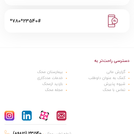
*780*23540#
دسترسی راحت‌تر به
گزارش مالی
بیمارستان محک
کمک به عنوان داوطلب
خدمات مددکاری
شیوه پذیرش
بازدید ازمحک
تماس با محک
مجله محک
(+۹۸۲۱) 23540
شماره تماس محک