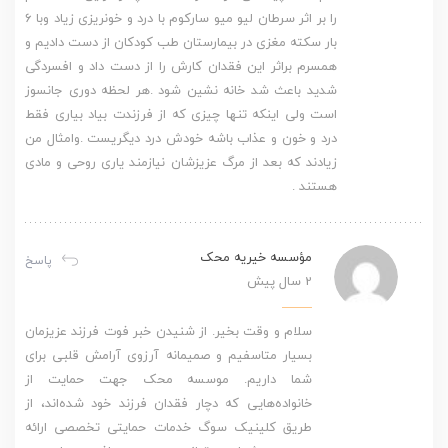
را بر اثر سرطان لیو میو سارکوم با درد و خونریزی زیاد وبا 6
بار سکته مغزی در بیمارستان طب کودکان از دست دادیم و
همسرم براثر این فقدان کارش را از دست داد و افسردگی
شدید باعث شد خانه نشین شود .هر لحظه دوری جانسوز
است ولی اینکه تنها چیزی که از فرزندت بیاد بیاری فقط
درد و خون و عذاب باشه خودش درد دیگریست .وامثال من
زیادند که بعد از مرگ عزیزشان نیازمند یاری روحی و مادی
هستند .
مؤسسه خیریه محک
پاسخ
2 سال پیش
سلام و وقت بخیر. از شنیدن خبر فوت فرزند عزیزمان
بسیار متاسفیم و صمیمانه آرزوی آرامش قلبی برای
شما داریم. موسسه محک جهت حمایت از
خانواده‌هایی که دچار فقدان فرزند خود شده‌اند، از
طریق کلینیک سوگ خدمات حمایتی تخصصی ارائه