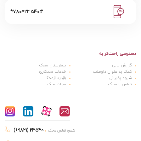
*780*23540#
دسترسی راحت‌تر به
گزارش مالی
بیمارستان محک
کمک به عنوان داوطلب
خدمات مددکاری
شیوه پذیرش
بازدید ازمحک
تماس با محک
مجله محک
(+۹۸۲۱) 23540
شماره تماس محک