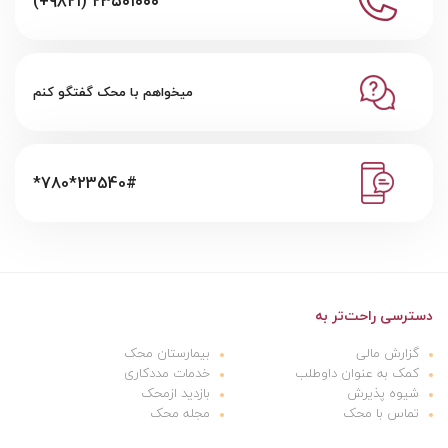
(+۹۸۲۱) ۲۳۵۰۱۰۰۰
میخواهم با محک گفتگو کنم
*780*23540#
دسترسی راحت‌تر به
گزارش مالی
بیمارستان محک
کمک به عنوان داوطلب
خدمات مددکاری
شیوه پذیرش
بازدید ازمحک
تماس با محک
مجله محک