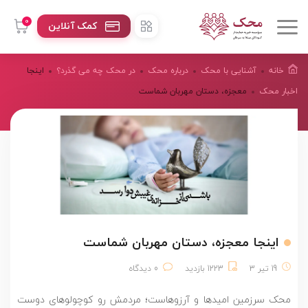
0
کمک آنلاین
خانه
آشنایی با محک
درباره محک
در محک چه می گذرد؟
اینجا
اخبار محک
معجزه، دستان مهربان شماست
اینجا معجزه، دستان مهربان شماست
19 تیر 3
1223 بازدید
0 دیدگاه
محک سرزمین امیدها و آرزوهاست؛ مردمش رو کوچولوهای دوست