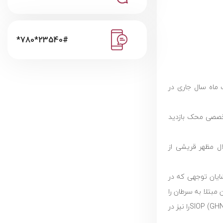
*780*23540#
 ماه سال جاری در
 تخصصی محک بازدید
ال مظهر قریشی از
شایان توجهی که در
بتلا به سرطان را
دارد و همچنین به عنوان رئیس در سازمان‌های مختلف حرفه‌ای از جمله PROS فعال است و ریاست مشترک گروه PROS-LMIC شبکه جهانی بهداشت SIOP (GHN)را نیز در