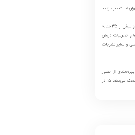
ان است نیز بازدید
دکتر بلال مظهر قریشی دبیر مشترک انجمن رادیوانکولوژی پاکستان (ROS- RSP) و یکی از اعضای فعال انجمن انکولوژی کودکان پاکستان (PSPO) است. او بیش از 35 مقاله
تورالعمل‌ها و تجربیات درمان
مللی انرژی اتمی و سایر نشریات
هره‌مندی از حضور
ه محک می‌دهد که در