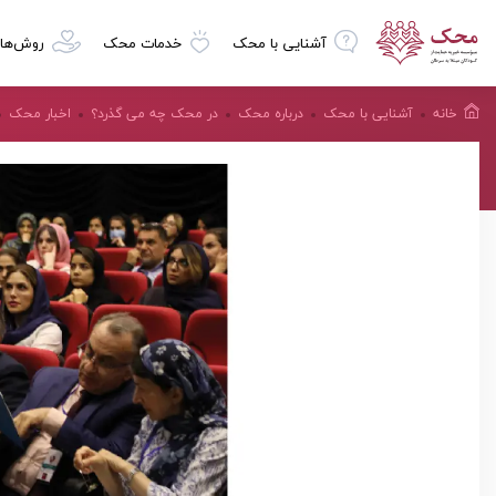
آشنایی با محک
خدمات محک
روش‌ها
خانه
آشنایی با محک
درباره محک
در محک چه می گذرد؟
اخبار محک