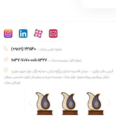
(+۹۸۲۱) 23540
شماره تماس محک
6037-7070-0011-8327
شماره کارت موسسه محک
آدرس دفتر مرکزی
میدان اقدسیه- ابتدای بزرگراه ارتش- سه راه ازگل- بلوار شهید مژدی-
خیابان پروفسور پروانه وثوق- بلوار محک- موسسه خیریه و بیمارستان فوق تخصصی سرطان
کودکان محک