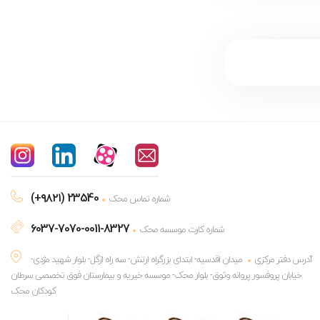
(+۹۸۲۱) 23540
شماره تماس محک
6037-7070-0011-8327
شماره کارت موسسه محک
آدرس دفتر مرکزی
میدان اقدسیه- ابتدای بزرگراه ارتش- سه راه ازگل- بلوار شهید مژدی-
خیابان پروفسور پروانه وثوق- بلوار محک- موسسه خیریه و بیمارستان فوق تخصصی سرطان
کودکان محک