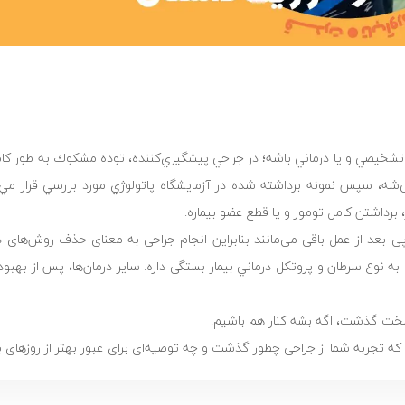
، تشخيصي و یا درماني باشه؛ در جراحي پيشگيري‌كننده، توده مشكوك به طور كا
شه، سپس نمونه‌ برداشته شده در آزمايشگاه پاتولوژي مورد بررسي قرار مي‌گ
برداشتن كامل تومور و يا قطع عضو بیماره.
 بعد از عمل باقی می‌مانند بنابراین انجام جراحی به معنای حذف روش‌های د
ه نوع سرطان و پروتكل درماني بیمار بستگی داره. سایر درمان‌ها، پس از بهب
سخت گذشت، اگه بشه کنار هم باشیم.
که تجربه شما از جراحی چطور گذشت و چه توصیه‌ای برای عبور بهتر از روزهای بع