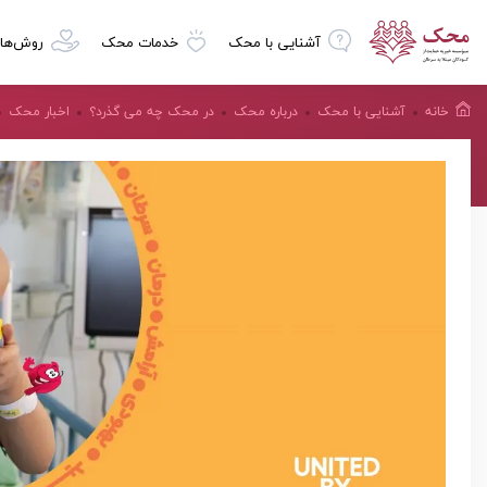
آشنایی با محک
خدمات محک
روش‌ها
خانه
آشنایی با محک
درباره محک
در محک چه می گذرد؟
اخبار محک