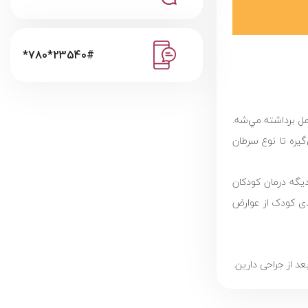
*780*23540#
مل برداشته مي‌شه.
يره تا نوع سرطان
یگه درمان کودکان
ودی کودک از عوارض
د از جراحی دارین.