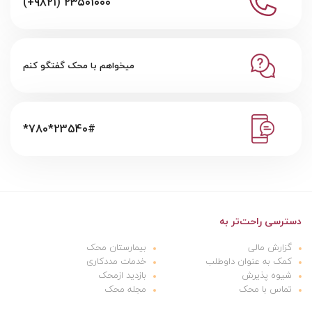
(+۹۸۲۱) ۲۳۵۰۱۰۰۰
میخواهم با محک گفتگو کنم
*780*23540#
دسترسی راحت‌تر به
گزارش مالی
بیمارستان محک
کمک به عنوان داوطلب
خدمات مددکاری
شیوه پذیرش
بازدید ازمحک
تماس با محک
مجله محک