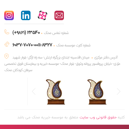
(+۹۸۲۱) 23540
شماره تماس محک
6037-7070-0011-8327
شماره کارت موسسه محک
آدرس دفتر مرکزی
میدان اقدسیه- ابتدای بزرگراه ارتش- سه راه ازگل- بلوار شهید
مژدی- خیابان پروفسور پروانه وثوق- بلوار محک- موسسه خیریه و بیمارستان فوق تخصصی
سرطان کودکان محک
کلیه
حقوق قانونی وب سایت
متعلق به موسسه خیریه محک می باشد