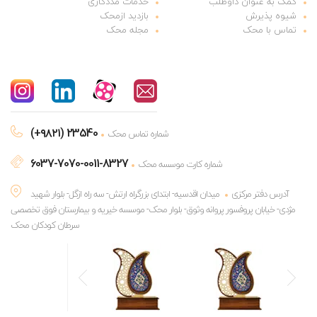
کمک به عنوان داوطلب
خدمات مددکاری
شیوه پذیرش
بازدید ازمحک
تماس با محک
مجله محک
(+۹۸۲۱) 23540
شماره تماس محک
6037-7070-0011-8327
شماره کارت موسسه محک
آدرس دفتر مرکزی
میدان اقدسیه- ابتدای بزرگراه ارتش- سه راه ازگل- بلوار شهید
مژدی- خیابان پروفسور پروانه وثوق- بلوار محک- موسسه خیریه و بیمارستان فوق تخصصی
سرطان کودکان محک