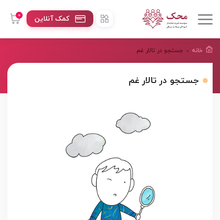
0
کمک آنلاین
خانه
جستجو در تالار غم
جستجو در تالار غم