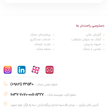
دسترسی راحت‌تر به
گزارش مالی
بیمارستان محک
کمک به عنوان داوطلب
خدمات مددکاری
شیوه پذیرش
بازدید ازمحک
تماس با محک
مجله محک
(+۹۸۲۱) 23540
شماره تماس محک
6037-7070-0011-8327
شماره کارت موسسه محک
آدرس دفتر مرکزی
میدان اقدسیه- ابتدای بزرگراه ارتش- سه راه ازگل- بلوار شهید