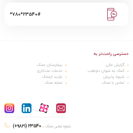
*780*23540#
دسترسی راحت‌تر به
گزارش مالی
بیمارستان محک
کمک به عنوان داوطلب
خدمات مددکاری
شیوه پذیرش
بازدید ازمحک
تماس با محک
مجله محک
(+۹۸۲۱) 23540
شماره تماس محک