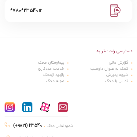
*780*23540#
دسترسی راحت‌تر به
گزارش مالی
بیمارستان محک
کمک به عنوان داوطلب
خدمات مددکاری
شیوه پذیرش
بازدید ازمحک
تماس با محک
مجله محک
(+۹۸۲۱) 23540
شماره تماس محک