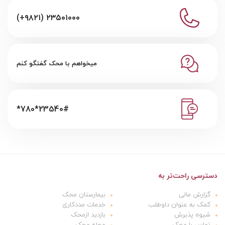
(+۹۸۲۱) ۲۳۵۰۱۰۰۰
میخواهم با محک گفتگو کنم
*780*23540#
دسترسی راحت‌تر به
گزارش مالی
بیمارستان محک
کمک به عنوان داوطلب
خدمات مددکاری
شیوه پذیرش
بازدید ازمحک
تماس با محک
مجله محک