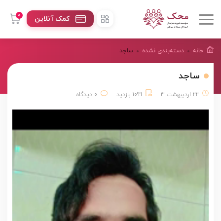
0
کمک آنلاین
خانه
دسته‌بندی نشده
ساجد
ساجد
22 اردیبهشت 3
1099 بازدید
0 دیدگاه
نمایشگر
ویدیو