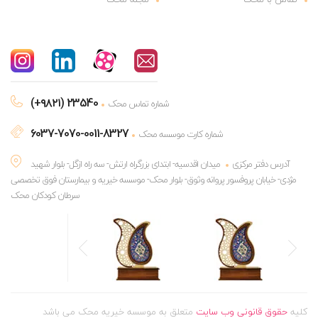
(+۹۸۲۱) 23540
شماره تماس محک
6037-7070-0011-8327
شماره کارت موسسه محک
آدرس دفتر مرکزی
میدان اقدسیه- ابتدای بزرگراه ارتش- سه راه ازگل- بلوار شهید
مژدی- خیابان پروفسور پروانه وثوق- بلوار محک- موسسه خیریه و بیمارستان فوق تخصصی
سرطان کودکان محک
کلیه
حقوق قانونی وب سایت
متعلق به موسسه خیریه محک می باشد