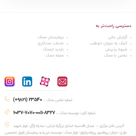
دسترسی راحت‌تر به
گزارش مالی
بیمارستان محک
کمک به عنوان داوطلب
خدمات مددکاری
شیوه پذیرش
بازدید ازمحک
تماس با محک
مجله محک
(+۹۸۲۱) 23540
شماره تماس محک
6037-7070-0011-8327
شماره کارت موسسه محک
آدرس دفتر مرکزی
میدان اقدسیه- ابتدای بزرگراه ارتش- سه راه ازگل- بلوار شهید
مژدی- خیابان پروفسور پروانه وثوق- بلوار محک- موسسه خیریه و بیمارستان فوق تخصصی