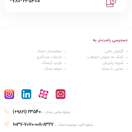
*780*23540#
دسترسی راحت‌تر به
گزارش مالی
بیمارستان محک
کمک به عنوان داوطلب
خدمات مددکاری
شیوه پذیرش
بازدید ازمحک
تماس با محک
مجله محک
(+۹۸۲۱) 23540
شماره تماس محک
6037-7070-0011-8327
شماره کارت موسسه محک