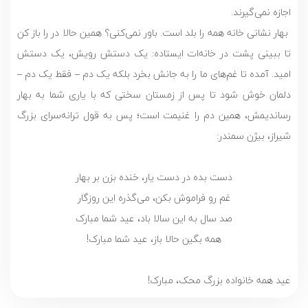
اجازه نمی­‌گیرند.
بهار نشانی خانه­ همه را بلد است. باور نمی­‌کنی؟ همین حالا در را باز کن
تا ببینی پشت در خانه­‌ات ایستاده: یک دستش رویش، یک دستش
امید. آمده تا غم­‌های ما را به جانش بخرد بلکه یک دم – فقط یک دم –
دلمان خوش شود تا پس از زمستان سختی که با یاری شما به بهار
رساندیمش، همین دم را غنیمت است؛ پس به قول ترانه­‌سرای بزرگ
شیراز، بیژن سمندر:
دست بده در دست یار، خنده بزن بر بهار
غم رو فراموش بکن، می‌گذره این روزگار
صد سال به این سالا باد، عید شما مبارک
همه بگین حالا باز، عید شما مبارک!
عید همه­ خانواده­ بزرگ محک، مبارک!