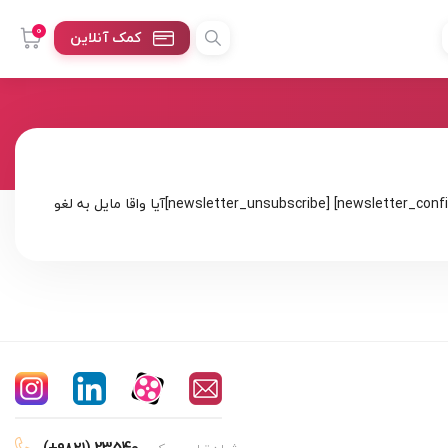
0
کمک آنلاین
[newsletter_signup]عضو خبرنامه شوید[newsletter_signup_form id=1][/newsletter_signup] [newsletter_confirm]با تشکر از توجه شما![/newsletter_confirm] [newsletter_unsubscribe]آیا واقا مایل به لغو