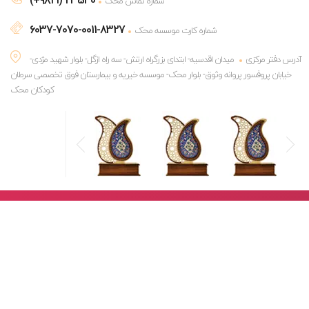
(+۹۸۲۱) 23540
شماره تماس محک
6037-7070-0011-8327
شماره کارت موسسه محک
آدرس دفتر مرکزی
میدان اقدسیه- ابتدای بزرگراه ارتش- سه راه ازگل- بلوار شهید مژدی-
خیابان پروفسور پروانه وثوق- بلوار محک- موسسه خیریه و بیمارستان فوق تخصصی سرطان
کودکان محک