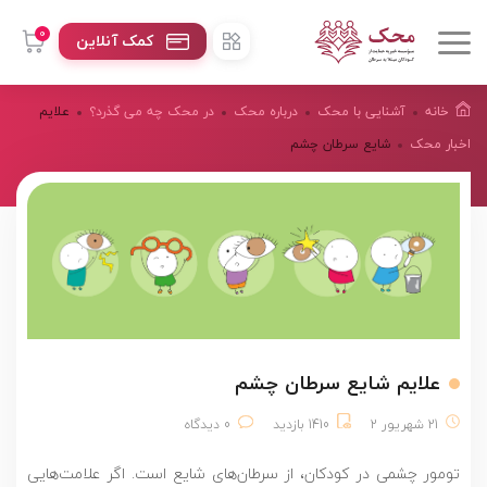
0
کمک آنلاین
خانه
آشنایی با محک
درباره محک
در محک چه می گذرد؟
علایم
اخبار محک
شایع سرطان چشم
علایم شایع سرطان چشم
21 شهریور 2
1410 بازدید
0 دیدگاه
تومور چشمی در کودکان، از سرطان‌های شایع است. اگر علامت‌هایی