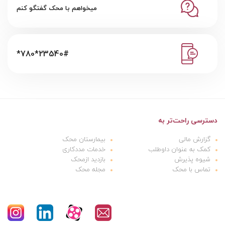
میخواهم با محک گفتگو کنم
*780*23540#
دسترسی راحت‌تر به
گزارش مالی
بیمارستان محک
کمک به عنوان داوطلب
خدمات مددکاری
شیوه پذیرش
بازدید ازمحک
تماس با محک
مجله محک