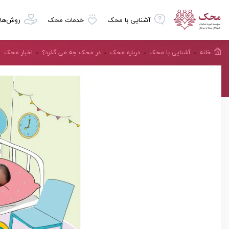
آشنایی با محک
خدمات محک
روش‌ها
خانه
آشنایی با محک
درباره محک
در محک چه می گذرد؟
اخبار محک