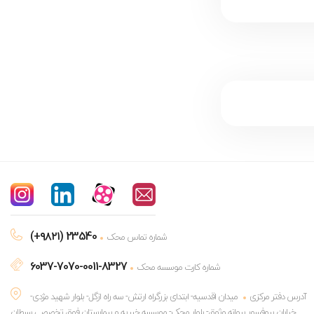
(+۹۸۲۱) 23540
شماره تماس محک
6037-7070-0011-8327
شماره کارت موسسه محک
آدرس دفتر مرکزی
میدان اقدسیه- ابتدای بزرگراه ارتش- سه راه ازگل- بلوار شهید مژدی-
خیابان پروفسور پروانه وثوق- بلوار محک- موسسه خیریه و بیمارستان فوق تخصصی سرطان