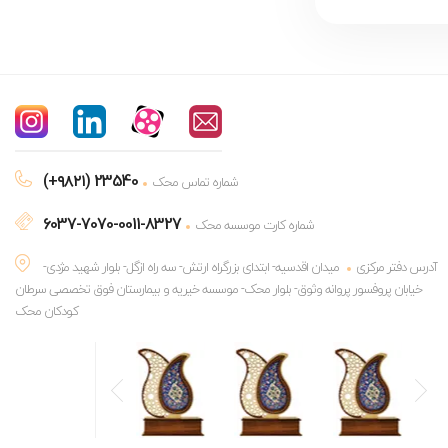
(+۹۸۲۱) 23540
شماره تماس محک
6037-7070-0011-8327
شماره کارت موسسه محک
آدرس دفتر مرکزی
میدان اقدسیه- ابتدای بزرگراه ارتش- سه راه ازگل- بلوار شهید مژدی-
خیابان پروفسور پروانه وثوق- بلوار محک- موسسه خیریه و بیمارستان فوق تخصصی سرطان
کودکان محک