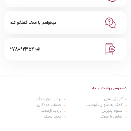
میخواهم با محک گفتگو کنم
*780*23540#
دسترسی راحت‌تر به
گزارش مالی
بیمارستان محک
کمک به عنوان داوطلب
خدمات مددکاری
شیوه پذیرش
بازدید ازمحک
تماس با محک
مجله محک