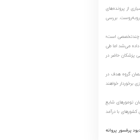
اری از پرونده‌های
و‌به‌روست. بررسی
ان چندتخصصی است؛
اده می‌شد اما طی
ی پزشکان حاضر در
خصصان گروه هدف در
ند از امتیاز بازآموزی برخوردار خواهند
ان تومورهای شایع
کشورهای با درآمد
مین کنگره انکولوژی کودکان (یادبود پرفسور پروانه