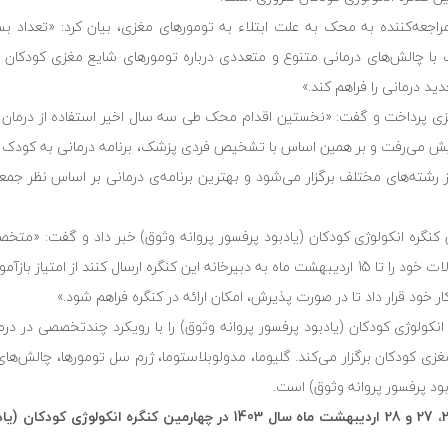
راجعه‌کننده به محک به علت ابتلاء به تومورهای مغزی، بیان کرد: «تعداد بسی
 چالش‌های درمانی متنوع و متعددی درباره‌ تومورهای شایع مغزی کودکان ر
ید درمانی را فراهم کند.»
 مغزی پرداخت و گفت: «نخستین اقدام محک طی سه سال اخیر استفاده از درم
ش می‌رفت و بر همین اساس با تشخیص فردی پزشک، برنامه درمانی به کودک د
شته‌های مختلف برگزار می‌شود و بهترین برنامه‌ی درمانی بر اساس نظر جمع
ین کنگره انکولوژی کودکان (یادبود پرفسور پروانه وثوق) خبر داد و گفت: «مت
سطوح فوق تخصصی، تخصصی، پرستاری، پاراکلینکی و روانشناسی که مقالات خود را تا 15 اردیبهشت ماه به دبیرخانه این کنگره ارسال کن
 خود قرار داد تا در صورت پذیرش، امکان ارائه در کنگره فراهم شود.»
ولوژی کودکان (یادبود پرفسور پروانه وثوق) را با رویکرد چندتخصصی در درم
ودکان برگزار می‌کند. گلیوما، مدولوبلاستوما، ژرم سل تومورها، چالش‌های 
ود پرفسور پروانه وثوق) است.
متخصصان انکولوژی کودکان در سطح ملی و بین‌المللی در تاریخ‌های 26، 27 و 28 اردیبهشت ماه سال 1403 در چهار