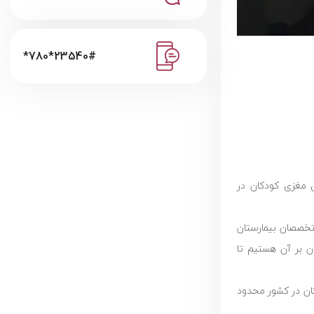
*780*23540#
ی مغزی کودکان در
تخصصان بیمارستان
کان بر آن هستیم تا
كان در کشور محدود