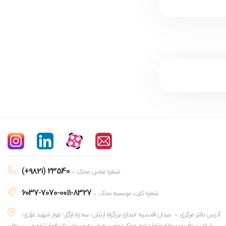
(+۹۸۲۱) 23540
شماره تماس محک
6037-7070-0011-8327
شماره کارت موسسه محک
آدرس دفتر مرکزی
میدان اقدسیه- ابتدای بزرگراه ارتش- سه راه ازگل- بلوار شهید مژدی-
خیابان پروفسور پروانه وثوق- بلوار محک- موسسه خیریه و بیمارستان فوق تخصصی سرطان