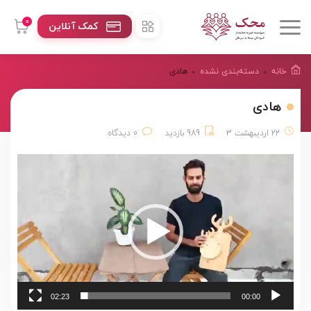
0
کمک آنلاین
خانه
دسته‌بندی نشده
هادی
هادی
22 اردیبهشت 3
989 بازدید
0 دیدگاه
نمایشگر
ویدیو
02:23
00:00