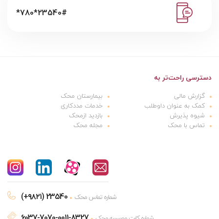
*780*23540#
دسترسی راحت‌تر به
گزارش مالی
بیمارستان محک
کمک به عنوان داوطلب
خدمات مددکاری
شیوه پذیرش
بازدید ازمحک
تماس با محک
مجله محک
(+۹۸۲۱) 23540
شماره تماس محک
6037-7070-0011-8327
شماره کارت موسسه محک