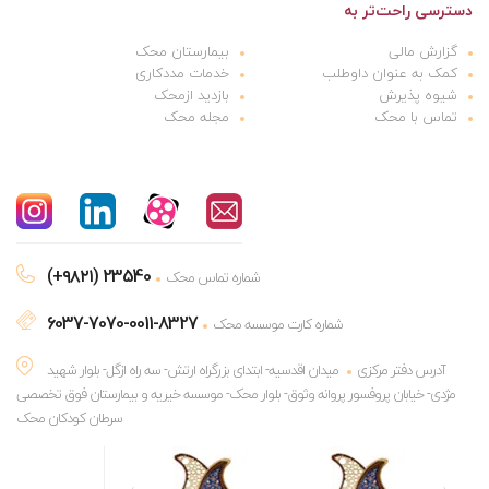
دسترسی راحت‌تر به
گزارش مالی
بیمارستان محک
کمک به عنوان داوطلب
خدمات مددکاری
شیوه پذیرش
بازدید ازمحک
تماس با محک
مجله محک
(+۹۸۲۱) 23540
شماره تماس محک
6037-7070-0011-8327
شماره کارت موسسه محک
آدرس دفتر مرکزی
میدان اقدسیه- ابتدای بزرگراه ارتش- سه راه ازگل- بلوار شهید
مژدی- خیابان پروفسور پروانه وثوق- بلوار محک- موسسه خیریه و بیمارستان فوق تخصصی
سرطان کودکان محک