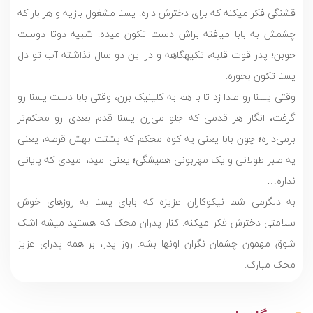
قشنگی فکر می­کنه که برای دخترش داره. یسنا مشغول بازیه و هر بار که
چشمش به بابا می­افته براش دست تکون می­ده. شبیه دوتا دوست
خوبن؛ پدر قوت قلبه، تکیه­گاهه و در این دو سال نذاشته آب تو دل
یسنا تکون بخوره.
وقتی یسنا رو صدا زد تا با هم به کلینیک برن، وقتی بابا دست یسنا رو
گرفت، انگار هر قدمی که جلو می‌رن یسنا قدم بعدی رو محکم‌تر
برمی‌داره؛ چون بابا یعنی یه کوه محکم که پشتت بهش قرصه، یعنی
یه صبر طولانی و یک مهربونی همیشگی؛ یعنی امید، امیدی که پایانی
نداره…
به دلگرمی شما نیکوکاران عزیزه که بابای یسنا به روزهای خوش
سلامتی دخترش فکر می­کنه. کنار پدران محک که هستید میشه اشک
شوق مهمون چشمان نگران اونها بشه. روز پدر، بر همه پدرای عزیز
محک مبارک.