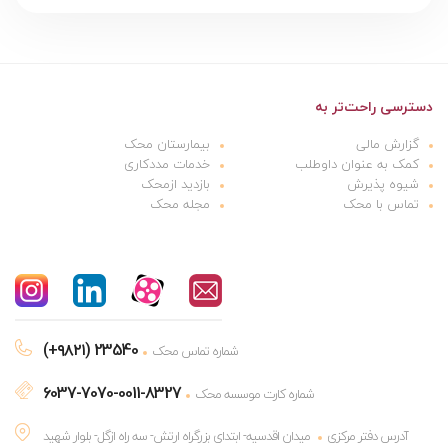
دسترسی راحت‌تر به
گزارش مالی
بیمارستان محک
کمک به عنوان داوطلب
خدمات مددکاری
شیوه پذیرش
بازدید ازمحک
تماس با محک
مجله محک
(+۹۸۲۱) 23540
شماره تماس محک
6037-7070-0011-8327
شماره کارت موسسه محک
آدرس دفتر مرکزی
میدان اقدسیه- ابتدای بزرگراه ارتش- سه راه ازگل- بلوار شهید