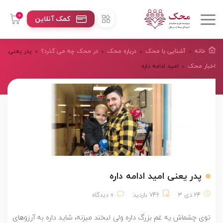
0
کمک آنلاین
خانه
آشنایی با محک
درباره محک
در محک چه می گذرد؟
پدر یعنی
اخبار محک
امید ادامه داره
پدر یعنی امید ادامه داره
24 دی 3
746 بازدید
0 دیدگاه
توی چشماش یه غم بزرگ داره ولی لبخند می­زنه، شاید داره به آرزوهای