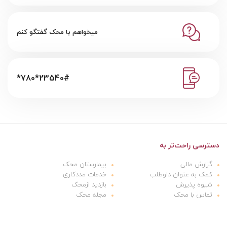
میخواهم با محک گفتگو کنم
*780*23540#
دسترسی راحت‌تر به
گزارش مالی
بیمارستان محک
کمک به عنوان داوطلب
خدمات مددکاری
شیوه پذیرش
بازدید ازمحک
تماس با محک
مجله محک