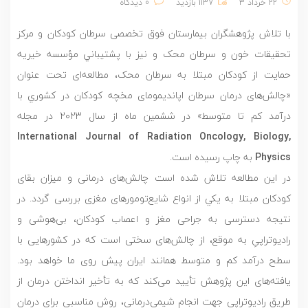
22 خرداد 3
1137 بازدید
0 دیدگاه
با تلاش پژوهشگران بيمارستان فوق تخصصی سرطان كودكان و مركز
تحقيقات خون و سرطان محک و نیز با پشتيباني مؤسسه خيريه
حمايت از كودكان مبتلا به سرطان محک، مطالعه‌ای تحت عنوان
«چالش‌های درمان سرطان اپانديمومای مخچه كودكان در كشوري با
درآمد كم تا متوسط» در ششمين ماه از سال 2023 در مجله
International Journal of Radiation Oncology, Biology,
Physics
به چاپ رسيده است.
در اين مطالعه تلاش شده است چالش‌های درمانی و ميزان بقای
كودكان مبتلا به يكي از انواع شايع‌تومورهای مغزی بررسی گردد. در
نتيجه دسترسی به جراحی مغز و اعصاب کودکان، بی‌هوشی و
رادیوتراپیِ به موقع، از چالش‌های سختی است که در کشورهایی با
سطح درآمد كم و متوسط همانند ايران پیش روی ما خواهد بود.
یافته‌های این پژوهش تأیید می‌کند که به تأخیر انداختن درمان از
طریق رادیوتراپی جهت انجام شیمی‌درمانی، روش مناسبی برای درمان