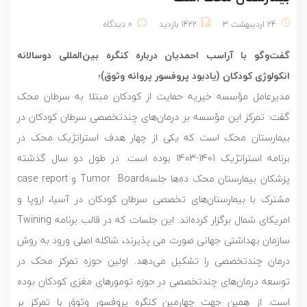
24 اردیبهشت 3
1422 بازدید
0 دیدگاه
گفت‌وگو با آراسب احمدیان درباره‌ کنگره بین‌المللی دوسالانه
انکولوژی کودکان (یادبود پروفسور پروانه وثوق)؛
مدیرعامل مؤسسه خیریه حمایت از کودکان مبتلا به سرطان محک
گفت: تمرکز این مؤسسه بر درمان‌های چندتخصصی سرطان کودکان در
بیمارستان محک است که یکی از چهار هدف استراتژیک محک در
برنامه استراتژیک 1401-1403 بوده است. در طول دو سال گذشته
پزشکان بیمارستان محک ده‌ها جلسهTumor Board و case report
مشترک با بیمارستان‌های تخصصی سرطان کودکان در آسیا، اروپا و
امریکای شمال برگزار کرده‌اند. این جلسات که در قالب برنامه Twining
سازمان بهداشتی جهانی صورت می پذیرند، شاکله اصلی ورود به روش
درمان چندتخصصی را تشکیل می‌دهد. اولین حوزه تمرکز محک در
توسعه درمان‌های چندتخصصی در حوزه تومورهای مغزی کودکان بوده
است. از همین جهت چهارمین کنگره پروفسور وثوق با تمرکز بر