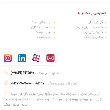
دسترسی راحت‌تر به
گزارش مالی
بیمارستان محک
کمک به عنوان داوطلب
خدمات مددکاری
شیوه پذیرش
بازدید ازمحک
تماس با محک
مجله محک
(+۹۸۲۱) 23540
شماره تماس محک
6037-7070-0011-8327
شماره کارت موسسه محک
آدرس دفتر مرکزی
میدان اقدسیه- ابتدای بزرگراه ارتش- سه راه ازگل- بلوار شهید
مژدی- خیابان پروفسور پروانه وثوق- بلوار محک- موسسه خیریه و بیمارستان فوق تخصصی
سرطان کودکان محک