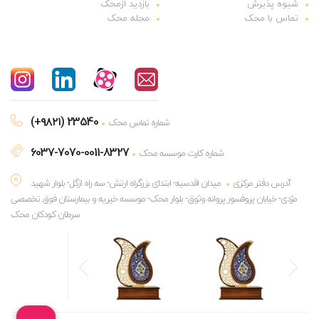
شیوه پذیرش
بازدید ازمحک
تماس با محک
مجله محک
(+۹۸۲۱) 23540
شماره تماس محک
6037-7070-0011-8327
شماره کارت موسسه محک
آدرس دفتر مرکزی
میدان اقدسیه- ابتدای بزرگراه ارتش- سه راه ازگل- بلوار شهید
مژدی- خیابان پروفسور پروانه وثوق- بلوار محک- موسسه خیریه و بیمارستان فوق تخصصی
سرطان کودکان محک