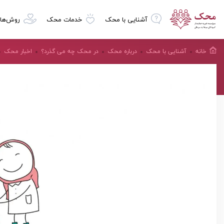
آشنایی با محک
خدمات محک
روش‌ها
خانه
آشنایی با محک
درباره محک
در محک چه می گذرد؟
اخبار محک