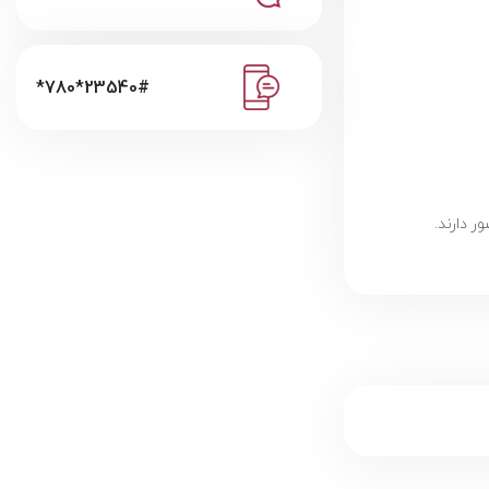
*780*23540#
 دارند.