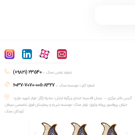
(+۹۸۲۱) 23540
شماره تماس محک
6037-7070-0011-8327
شماره کارت موسسه محک
آدرس دفتر مرکزی
میدان اقدسیه- ابتدای بزرگراه ارتش- سه راه ازگل- بلوار شهید مژدی-
خیابان پروفسور پروانه وثوق- بلوار محک- موسسه خیریه و بیمارستان فوق تخصصی سرطان
کودکان محک