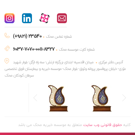
(+۹۸۲۱) 23540
شماره تماس محک
6037-7070-0011-8327
شماره کارت موسسه محک
آدرس دفتر مرکزی
میدان اقدسیه- ابتدای بزرگراه ارتش- سه راه ازگل- بلوار شهید
مژدی- خیابان پروفسور پروانه وثوق- بلوار محک- موسسه خیریه و بیمارستان فوق تخصصی
سرطان کودکان محک
کلیه
حقوق قانونی وب سایت
متعلق به موسسه خیریه محک می باشد