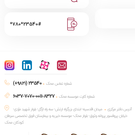
*780*23540#
(+۹۸۲۱) 23540
شماره تماس محک
6037-7070-0011-8327
شماره کارت موسسه محک
آدرس دفتر مرکزی
میدان اقدسیه- ابتدای بزرگراه ارتش- سه راه ازگل- بلوار شهید مژدی-
خیابان پروفسور پروانه وثوق- بلوار محک- موسسه خیریه و بیمارستان فوق تخصصی سرطان
کودکان محک