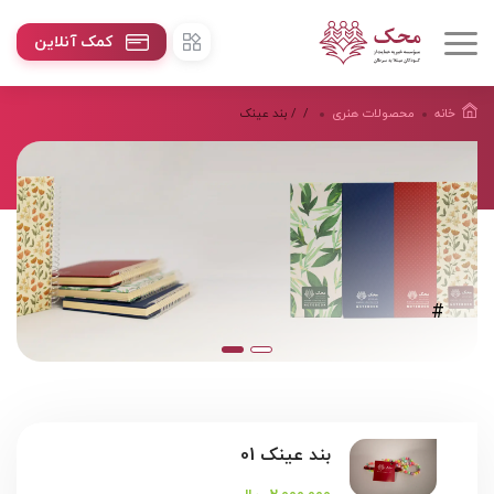
کمک آنلاین
خانه
محصولات هنرى
/
/ بند عینک
#
بند عینک 01