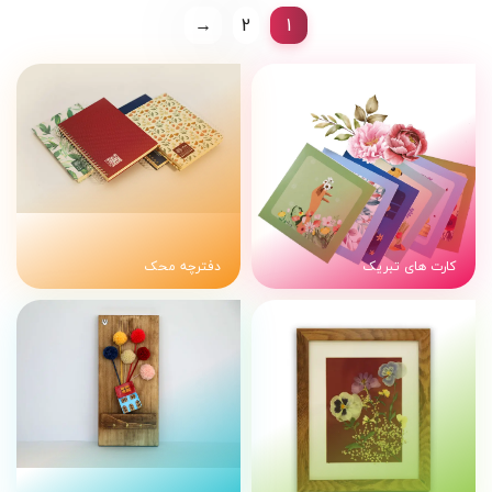
→
2
1
کارت های تبریک
دفترچه محک