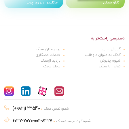
تابلو مَحگل
جاکلیدی دیواری چوبی
دسترسی راحت‌تر به
گزارش مالی
بیمارستان محک
کمک به عنوان داوطلب
خدمات مددکاری
شیوه پذیرش
بازدید ازمحک
تماس با محک
مجله محک
(+۹۸۲۱) 23540
شماره تماس محک
6037-7070-0011-8327
شماره کارت موسسه محک