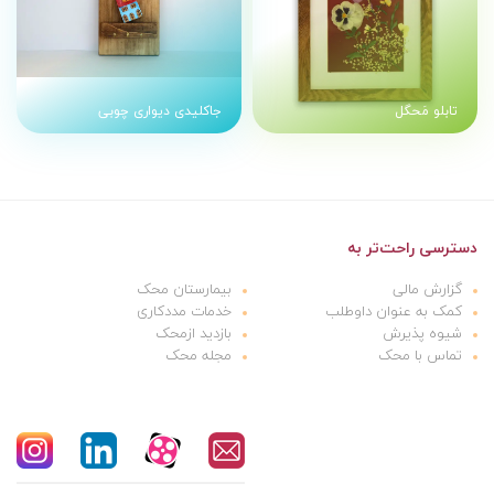
تابلو مَحگل
جاکلیدی دیواری چوبی
دسترسی راحت‌تر به
گزارش مالی
بیمارستان محک
کمک به عنوان داوطلب
خدمات مددکاری
شیوه پذیرش
بازدید ازمحک
تماس با محک
مجله محک