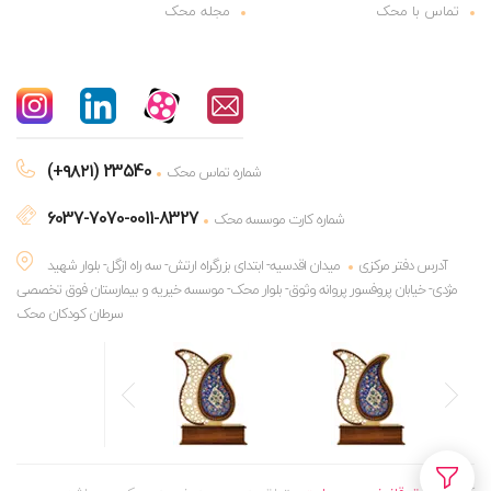
تماس با محک
مجله محک
(+۹۸۲۱) 23540
شماره تماس محک
6037-7070-0011-8327
شماره کارت موسسه محک
آدرس دفتر مرکزی
میدان اقدسیه- ابتدای بزرگراه ارتش- سه راه ازگل- بلوار شهید
مژدی- خیابان پروفسور پروانه وثوق- بلوار محک- موسسه خیریه و بیمارستان فوق تخصصی
سرطان کودکان محک