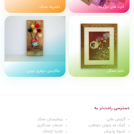
کارت های تبریک
دفترچه محک
تابلو مَحگل
جاکلیدی دیواری چوبی
دسترسی راحت‌تر به
گزارش مالی
بیمارستان محک
کمک به عنوان داوطلب
خدمات مددکاری
شیوه پذیرش
بازدید ازمحک