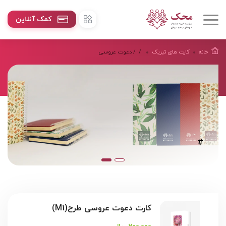
کمک آنلاین
خانه
کارت های تبریک
/
/ دعوت عروسی
#
کارت دعوت عروسی طرح(M1)