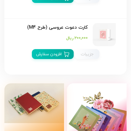
کارت دعوت عروسی (طرح M4)
200,000 ریال
جزییات
افزودن سفارش