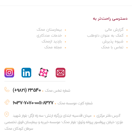
دسترسی راحت‌تر به
گزارش مالی
بیمارستان محک
کمک به عنوان داوطلب
خدمات مددکاری
شیوه پذیرش
بازدید ازمحک
تماس با محک
مجله محک
(+۹۸۲۱) 23540
شماره تماس محک
6037-7070-0011-8327
شماره کارت موسسه محک
آدرس دفتر مرکزی
میدان اقدسیه- ابتدای بزرگراه ارتش- سه راه ازگل- بلوار شهید
مژدی- خیابان پروفسور پروانه وثوق- بلوار محک- موسسه خیریه و بیمارستان فوق تخصصی
سرطان کودکان محک