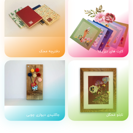
کارت های تبریک
دفترچه محک
تابلو مَحگل
جاکلیدی دیواری چوبی