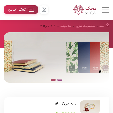
کمک آنلاین
خانه
محصولات هنرى
بند عینک
/
/
/ برگه 2
#
بند عینک 14