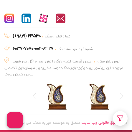
(+۹۸۲۱) 23540
شماره تماس محک
6037-7070-0011-8327
شماره کارت موسسه محک
آدرس دفتر مرکزی
میدان اقدسیه- ابتدای بزرگراه ارتش- سه راه ازگل- بلوار شهید
مژدی- خیابان پروفسور پروانه وثوق- بلوار محک- موسسه خیریه و بیمارستان فوق تخصصی
سرطان کودکان محک
کلیه
حقوق قانونی وب سایت
متعلق به موسسه خیریه محک می باشد