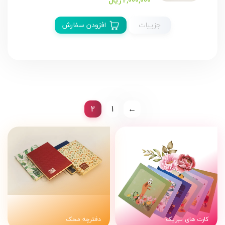
2,000,000 ریال
جزییات
افزودن سفارش
2
1
←
کارت های تبریک
دفترچه محک