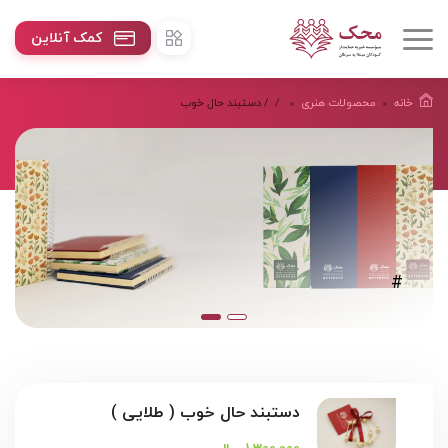
کمک آنلاین
خانه
محصولات هنرى
/
/ دستبند حال خوب
#
دستبند حال خوب ( طلایی )