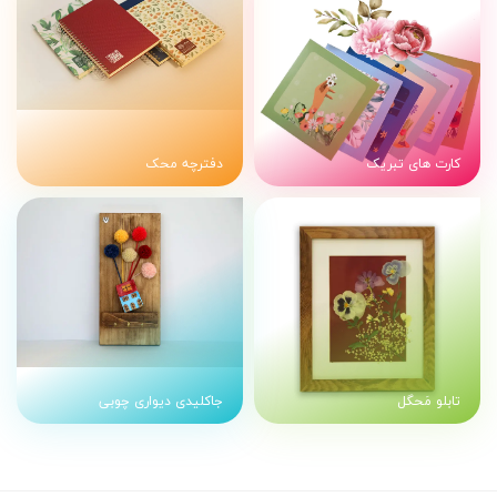
کارت های تبریک
دفترچه محک
تابلو مَحگل
جاکلیدی دیواری چوبی