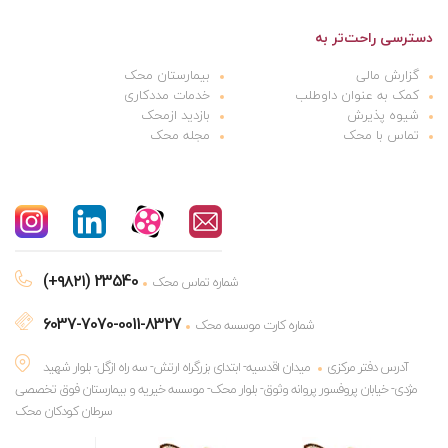
دسترسی راحت‌تر به
گزارش مالی
بیمارستان محک
کمک به عنوان داوطلب
خدمات مددکاری
شیوه پذیرش
بازدید ازمحک
تماس با محک
مجله محک
(+۹۸۲۱) 23540
شماره تماس محک
6037-7070-0011-8327
شماره کارت موسسه محک
آدرس دفتر مرکزی
میدان اقدسیه- ابتدای بزرگراه ارتش- سه راه ازگل- بلوار شهید
مژدی- خیابان پروفسور پروانه وثوق- بلوار محک- موسسه خیریه و بیمارستان فوق تخصصی
سرطان کودکان محک