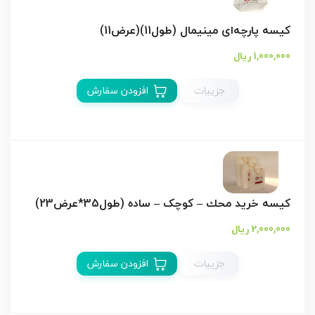
کیسه پارچه‌ای مینیمال (طول11)(عرض11)
1,000,000 ریال
جزییات
افزودن سفارش
کیسه خريد محك – کوچک – ساده (طول35*عرض23)
2,000,000 ریال
جزییات
افزودن سفارش