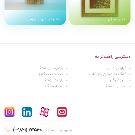
تابلو مَحگل
جاکلیدی دیواری چوبی
دسترسی راحت‌تر به
گزارش مالی
بیمارستان محک
کمک به عنوان داوطلب
خدمات مددکاری
شیوه پذیرش
بازدید ازمحک
تماس با محک
مجله محک
(+۹۸۲۱) 23540
شماره تماس محک