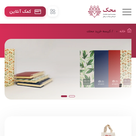
کمک آنلاین
خانه
/ کیسه خريد محك
#