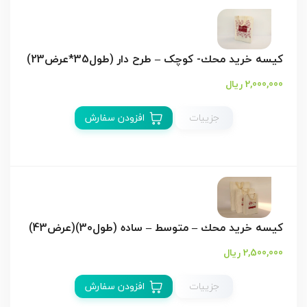
کیسه خريد محك- کوچک – طرح دار (طول35*عرض23)
2,000,000 ریال
جزییات
افزودن سفارش
کیسه خريد محك – متوسط – ساده (طول30)(عرض43)
2,500,000 ریال
جزییات
افزودن سفارش