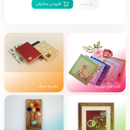
جزییات
افزودن سفارش
کارت های تبریک
دفترچه محک