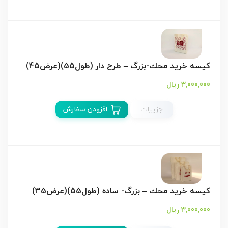
کیسه خريد محك-بزرگ – طرح دار (طول55)(عرض45)
3,000,000 ریال
جزییات
افزودن سفارش
کیسه خريد محك – بزرگ- ساده (طول55)(عرض35)
3,000,000 ریال