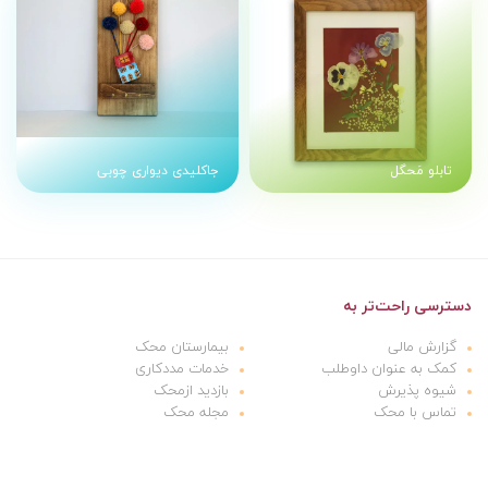
تابلو مَحگل
جاکلیدی دیواری چوبی
دسترسی راحت‌تر به
گزارش مالی
بیمارستان محک
کمک به عنوان داوطلب
خدمات مددکاری
شیوه پذیرش
بازدید ازمحک
تماس با محک
مجله محک