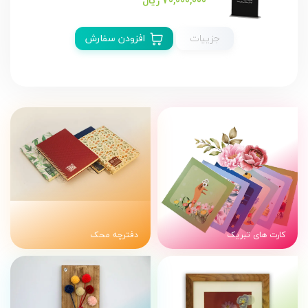
70,000,000 ریال
جزییات
افزودن سفارش
کارت های تبریک
دفترچه محک