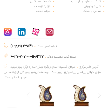
کمک به عنوان داوطلب
خدمات مددکاری
شیوه پذیرش
بازدید ازمحک
تماس با محک
مجله محک
(+۹۸۲۱) 23540
شماره تماس محک
6037-7070-0011-8327
شماره کارت موسسه محک
آدرس دفتر مرکزی
میدان اقدسیه- ابتدای بزرگراه ارتش- سه راه ازگل- بلوار شهید
مژدی- خیابان پروفسور پروانه وثوق- بلوار محک- موسسه خیریه و بیمارستان فوق تخصصی
سرطان کودکان محک