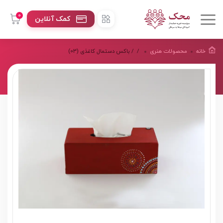
0
کمک آنلاین
خانه
محصولات هنرى
/
/ باکس دستمال کاغذی (03)