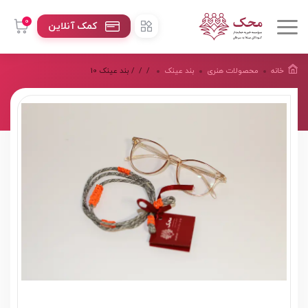
0
کمک آنلاین
خانه
محصولات هنرى
بند عینک
/
/
/ بند عینک 10