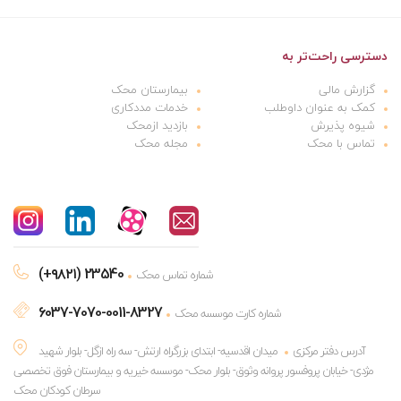
دسترسی راحت‌تر به
گزارش مالی
بیمارستان محک
کمک به عنوان داوطلب
خدمات مددکاری
شیوه پذیرش
بازدید ازمحک
تماس با محک
مجله محک
(+۹۸۲۱) 23540
شماره تماس محک
6037-7070-0011-8327
شماره کارت موسسه محک
آدرس دفتر مرکزی
میدان اقدسیه- ابتدای بزرگراه ارتش- سه راه ازگل- بلوار شهید
مژدی- خیابان پروفسور پروانه وثوق- بلوار محک- موسسه خیریه و بیمارستان فوق تخصصی
سرطان کودکان محک