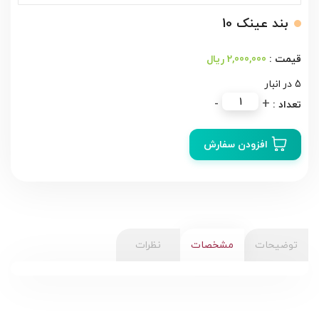
بند عینک 10
2,000,000 ریال
5 در انبار
بند
-
+
عینک
10
افزودن سفارش
عدد
توضیحات
مشخصات
نظرات